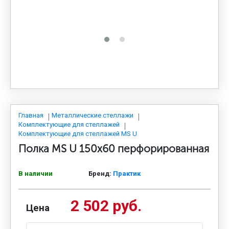
МЕДИЦИНСКАЯ МЕБЕЛЬ
СИСТЕМЫ ХРАНЕНИЯ
ОФИСНАЯ МЕБЕЛЬ
МЕБЕЛЬ ДЛЯ ДОМА
Главная
Металлические стеллажи
Комплектующие для стеллажей
Комплектующие для стеллажей MS U
Полка MS U 150х60 перфорированная
МЕБЕЛЬ ДЛЯ СТОЛОВЫХ
В наличии
Бренд:
Практик
СТАЛЬНЫЕ ДВЕРИ
2 502 руб.
Цена