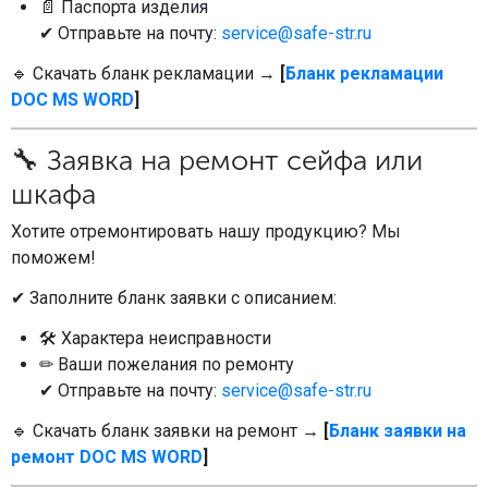
📄 Паспорта изделия
МЕДИЦИНСКАЯ МЕБЕЛЬ
✔ Отправьте на почту:
service@safe-str.ru
🔹 Скачать бланк рекламации →
[
Бланк рекламации
СИСТЕМЫ ХРАНЕНИЯ
DOC MS WORD
]
🔧 Заявка на ремонт сейфа или
ОФИСНАЯ МЕБЕЛЬ
шкафа
Хотите отремонтировать нашу продукцию? Мы
МЕБЕЛЬ ДЛЯ ДОМА
поможем!
✔ Заполните бланк заявки с описанием:
МЕБЕЛЬ ДЛЯ СТОЛОВЫХ
🛠 Характера неисправности
✏ Ваши пожелания по ремонту
✔ Отправьте на почту:
service@safe-str.ru
СТАЛЬНЫЕ ДВЕРИ
🔹 Скачать бланк заявки на ремонт →
[
Бланк заявки на
ремонт DOC MS WORD
]