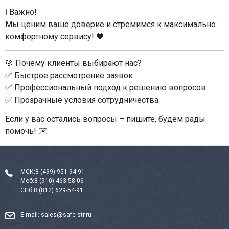
ℹ Важно!
Мы ценим ваше доверие и стремимся к максимально
комфортному сервису! 💙
🎯 Почему клиенты выбирают нас?
✅ Быстрое рассмотрение заявок
✅ Профессиональный подход к решению вопросов
✅ Прозрачные условия сотрудничества
Если у вас остались вопросы – пишите, будем рады
помочь! ✉️
МСК:
8 (499) 951-94-91
Моб:
8 (910) 463-58-06
СПб:
8 (812) 629-54-91
E-mail:
sales@safe-str.ru