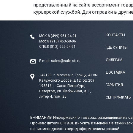
представленный на сайте ассортимент това
курьерской службой. Для отправки в други
КОНТАКТЫ
МСК:
8 (499) 951-94-91
Моб:
8 (910) 463-58-06
СПб:
8 (812) 629-54-91
ГДЕ КУПИТЬ
ДИЛЕРАМ
E-mail:
sales@safe-str.ru
ДОСТАВКА
142190, г. Москва, г. Троицк, 41 км
Калужского шоссе, д.12, оф.209
ГАРАНТИЯ
198516, г. Санкт-Петербург,
Петергоф, ул. Фабричная, д. 1,
литер И, пом. 25
СЕРТИФИКАТЫ
ВНИМАНИЕ! Информация о товарах, размещенная на сай
Производители ВПРАВЕ вносить изменения в техническ
наших менеджеров перед оформлением заказа!