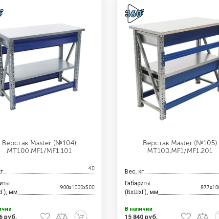
Верстак Master (№104)
Верстак Master (№105)
MT100.MF1/MF1.101
MT100.MF1/MF1.201
40
кг
Вес, кг
риты
Габариты
900x1000x500
877x10
Г), мм
(ВхШхГ), мм
ичии
В наличии
6 руб.
15 840 руб.