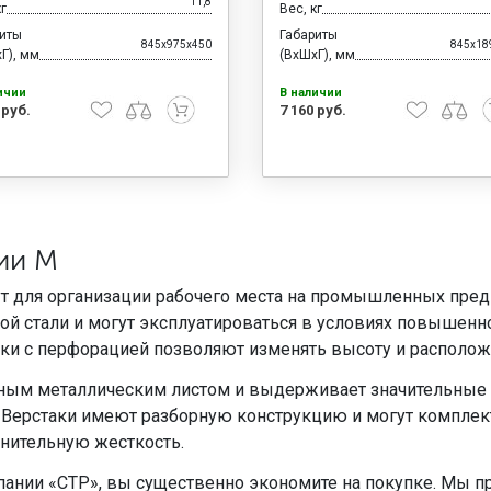
11,8
кг
Вес, кг
риты
Габариты
845x975x450
845x18
Г), мм
(ВхШхГ), мм
ичии
В наличии
 руб.
7 160 руб.
ии М
т для организации рабочего места на промышленных предп
й стали и могут эксплуатироваться в условиях повышенно
ки с перфорацией позволяют изменять высоту и располож
ным металлическим листом и выдерживает значительные 
. Верстаки имеют разборную конструкцию и могут компле
нительную жесткость.
пании «СТР», вы существенно экономите на покупке. Мы п