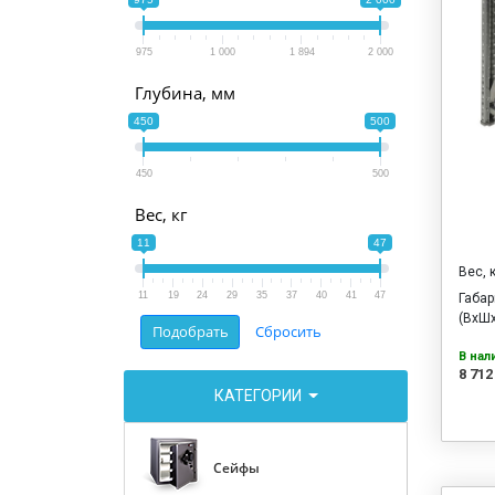
975
1 000
1 894
2 000
Глубина, мм
450
500
450
500
Вес, кг
11
47
Вес, 
11
19
24
29
35
37
40
41
47
Габа
(ВхШх
В нал
8 712
КАТЕГОРИИ
Сейфы