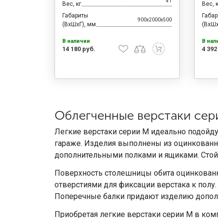
41
Вес, кг
Вес, 
Габариты
Габа
900x2000x500
(ВхШхГ), мм
(ВхШх
В наличии
В нал
14 180 руб.
4 392
Облегченные верстаки сер
Легкие верстаки серии М идеально подойду
гараже. Изделия выполнены из оцинкованно
дополнительными полками и ящиками. Стой
Поверхность столешницы обита оцинкован
отверстиями для фиксации верстака к полу
Поперечные балки придают изделию допол
Приобретая легкие верстаки серии М в ком