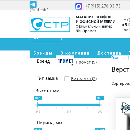
+7 (915) 276-03-73
@safestr1
МАГАЗИН СЕЙФОВ
+7(
И ОФИСНОЙ МЕБЕЛИ
с 9.
Официальный дилер
sa
№1 Промет
Каталог
Бренды
О компании
Доставка
Главная
Бренд
Промет (
9
)
Верст
Тип замка
Без замка (
2
)
Сортирова
Высота, мм
845
900
845
877
900
Ширина, мм
975
2 000