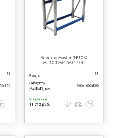
Верстак Master (№103)
MT100.MF1/MF1.100
24
35
Вес, кг
Габариты
00x500
900x1000x500
(ВхШхГ), мм
В наличии
11 712 руб.