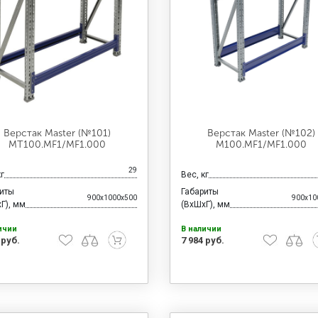
Верстак Master (№101)
Верстак Master (№102)
MT100.MF1/MF1.000
M100.MF1/MF1.000
29
кг
Вес, кг
риты
Габариты
900x1000x500
900x10
Г), мм
(ВхШхГ), мм
ичии
В наличии
 руб.
7 984 руб.