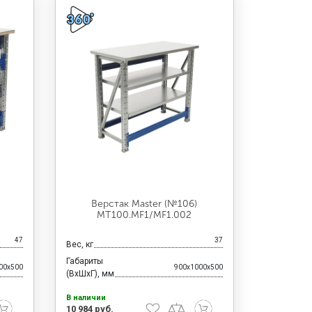
Верстак Master (№106)
MT100.MF1/MF1.002
47
37
Вес, кг
Габариты
00x500
900x1000x500
(ВхШхГ), мм
В наличии
10 984 руб.