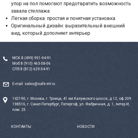
упор на пол помогают предотвратить возможность
завала стеллажа
Лёгкая сборка: простая и понятная установка
Оригинальный дизайн: выразительный внешний
вид, который дополняет интерьер
МСК:
8 (499) 951-94-91
Моб:
8 (910) 463-58-06
СПб:
8 (812) 629-54-91
E-mail:
sales@safe-str.ru
142190, г. Москва, г. Троицк, 41 км Калужского шоссе, д.12, оф.209
198516, г. Санкт-Петербург, Петергоф, ул. Фабричная, д. 1, литер И,
пом. 25
КОНТАКТЫ
НОВОСТИ