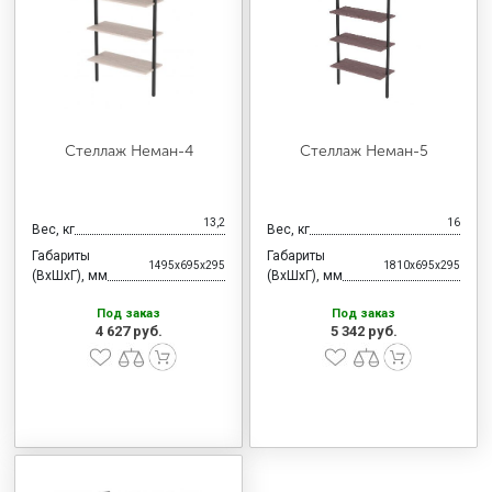
МЕДИЦИНСКАЯ МЕБЕЛЬ
СИСТЕМЫ ХРАНЕНИЯ
Стеллаж Неман-4
Стеллаж Неман-5
ОФИСНАЯ МЕБЕЛЬ
13,2
16
Вес, кг
Вес, кг
МЕБЕЛЬ ДЛЯ ДОМА
Габариты
Габариты
1495x695x295
1810x695x295
(ВхШхГ), мм
(ВхШхГ), мм
Под заказ
Под заказ
МЕБЕЛЬ ДЛЯ СТОЛОВЫХ
4 627 руб.
5 342 руб.
СТАЛЬНЫЕ ДВЕРИ