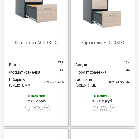
МЕДИЦИНСКАЯ МЕБЕЛЬ
СИСТЕМЫ ХРАНЕНИЯ
Картотека AFC-02LC
Картотека AFC-03LC
ОФИСНАЯ МЕБЕЛЬ
27,3
42,4
Вес, кг
Вес, кг
МЕБЕЛЬ ДЛЯ ДОМА
А4
А4
Формат хранения
Формат хранения
Габариты
Габариты
709x470x646
1023x470x646
(ВхШхГ), мм
(ВхШхГ), мм
МЕБЕЛЬ ДЛЯ СТОЛОВЫХ
В наличии
В наличии
12 632 руб.
18 312 руб.
СТАЛЬНЫЕ ДВЕРИ