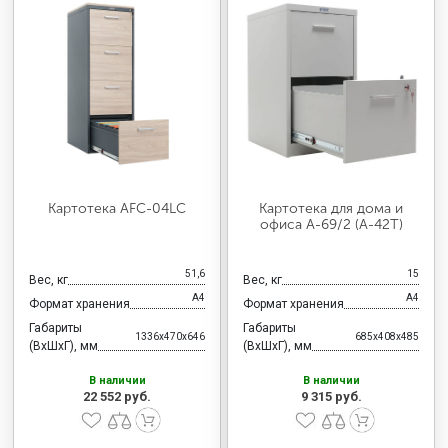
Картотека AFC-04LC
Картотека для дома и
офиса А-69/2 (А-42Т)
51,6
15
Вес, кг
Вес, кг
А4
А4
Формат хранения
Формат хранения
Габариты
Габариты
1336x470x646
685x408x485
(ВхШхГ), мм
(ВхШхГ), мм
В наличии
В наличии
22 552 руб.
9 315 руб.