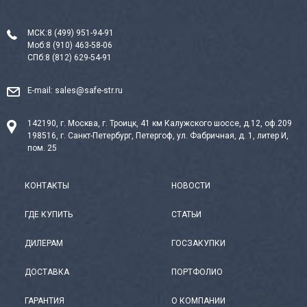
МСК:
8 (499) 951-94-91
Моб:
8 (910) 463-58-06
СПб:
8 (812) 629-54-91
E-mail:
sales@safe-str.ru
142190, г. Москва, г. Троицк, 41 км Калужского шоссе, д.12, оф.209
198516, г. Санкт-Петербург, Петергоф, ул. Фабричная, д. 1, литер И,
пом. 25
КОНТАКТЫ
НОВОСТИ
ГДЕ КУПИТЬ
СТАТЬИ
ДИЛЕРАМ
ГОСЗАКУПКИ
ДОСТАВКА
ПОРТФОЛИО
ГАРАНТИЯ
О КОМПАНИИ