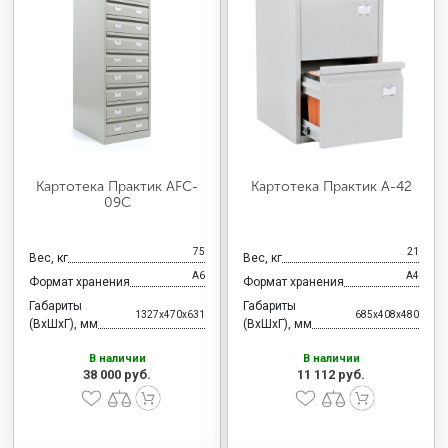
Картотека Практик AFC-
Картотека Практик А-42
09C
75
21
Вес, кг
Вес, кг
А6
А4
Формат хранения
Формат хранения
Габариты
Габариты
1327x470x631
685x408x480
(ВхШхГ), мм
(ВхШхГ), мм
В наличии
В наличии
38 000 руб.
11 112 руб.