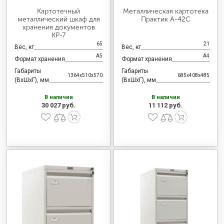
Картотечный
Металлическая картотека
металлический шкаф для
Практик A-42С
хранения документов
КР-7
65
21
Вес, кг
Вес, кг
А5
А4
Формат хранения
Формат хранения
Габариты
Габариты
1364x510x570
685x408x485
(ВхШхГ), мм
(ВхШхГ), мм
В наличии
В наличии
30 027 руб.
11 112 руб.