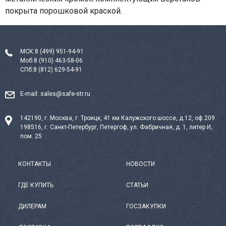
покрыта порошковой краской.
МСК:
8 (499) 951-94-91
Моб:
8 (910) 463-58-06
СПб:
8 (812) 629-54-91
E-mail:
sales@safe-str.ru
142190, г. Москва, г. Троицк, 41 км Калужского шоссе, д.12, оф.209
198516, г. Санкт-Петербург, Петергоф, ул. Фабричная, д. 1, литер И,
пом. 25
КОНТАКТЫ
НОВОСТИ
ГДЕ КУПИТЬ
СТАТЬИ
ДИЛЕРАМ
ГОСЗАКУПКИ