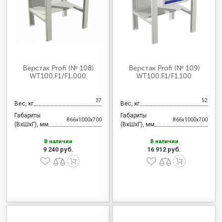
МЕДИЦИНСКАЯ МЕБЕЛЬ
СИСТЕМЫ ХРАНЕНИЯ
Верстак Profi (№ 108)
Верстак Profi (№ 109)
ОФИСНАЯ МЕБЕЛЬ
WT100.F1/F1.000
WT100.F1/F1.100
37
52
Вес, кг
Вес, кг
МЕБЕЛЬ ДЛЯ ДОМА
Габариты
Габариты
866x1000x700
866x1000x700
(ВхШхГ), мм
(ВхШхГ), мм
В наличии
В наличии
МЕБЕЛЬ ДЛЯ СТОЛОВЫХ
9 240 руб.
16 912 руб.
СТАЛЬНЫЕ ДВЕРИ