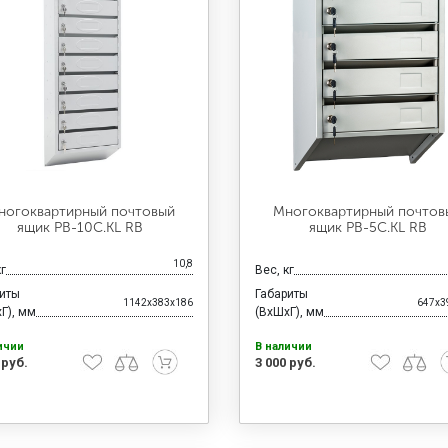
ногоквартирный почтовый
Многоквартирный почтов
ящик PB-10C.KL RВ
ящик PB-5C.KL RВ
10,8
кг
Вес, кг
риты
Габариты
1142x383x186
647x3
Г), мм
(ВхШхГ), мм
ичии
В наличии
 руб.
3 000 руб.