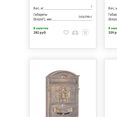
1
Вес, кг
Вес, 
Габариты
Габа
560x298x1
(ВхШхГ), мм
(ВхШх
В наличии
В нал
282 руб.
339 р