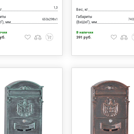
1,3
кг
Вес, кг
риты
Габариты
650x298x1
740
Г), мм
(ВхШхГ), мм
ичии
В наличии
уб.
391 руб.