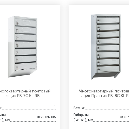
ногоквартирный почтовый
Многоквартирный почтов
ящик PB-7C.KL RВ
ящик Практик PB-8C.KL 
8
кг
Вес, кг
риты
Габариты
842x383x186
947x3
Г), мм
(ВхШхГ), мм