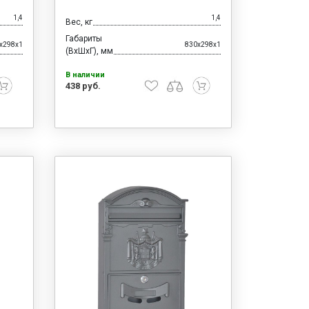
1,4
1,4
Вес, кг
Габариты
x298x1
830x298x1
(ВхШхГ), мм
В наличии
438 руб.