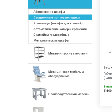
Абонентские шкафы
Секционные почтовые ящики
Ключницы (шкафы для ключей)
Автоматические камеры хранения
Скамейки гардеробные
Металлические шкафы
М
Металлические стеллажи
Вес, 
Медицинская мебель и
Габа
оборудование
(ВхШх
В нал
5 440
Производственная мебель