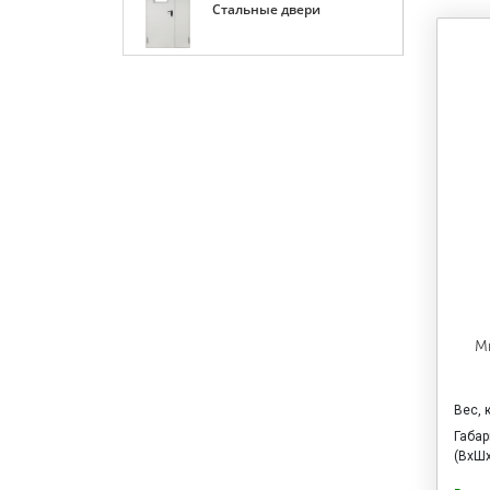
Стальные двери
М
Вес, 
Габа
(ВхШх