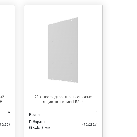
ый
Стенка задняя для почтовых
RВ
ящиков серии ПМ-4
9
1
Вес, кг
Габариты
90x203
470x298x1
(ВхШхГ), мм