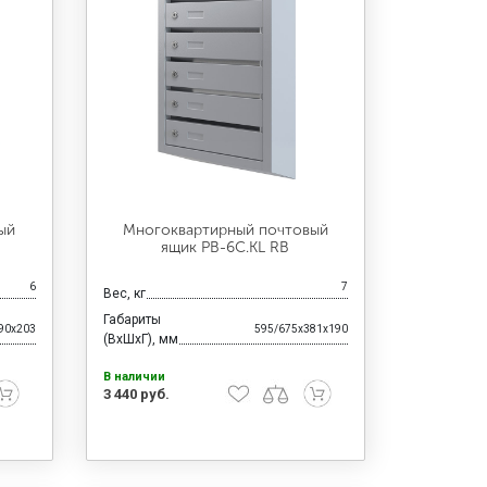
ый
Многоквартирный почтовый
ящик PB-6C.KL RВ
6
7
Вес, кг
Габариты
90x203
595/675x381x190
(ВхШхГ), мм
В наличии
3 440 руб.