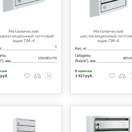
Металлический
Металлический
тырехсекционный почтовый
шестисекционный почтов
ящик ПМ-4
ящик ПМ-6
5
кг
Вес, кг
риты
Габариты
500x385x195
685x3
Г), мм
(ВхШхГ), мм
ичии
В наличии
 руб.
2 927 руб.