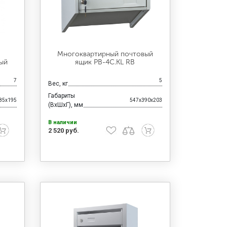
Многоквартирный почтовый
ый
ящик PB-4C.KL RВ
7
5
Вес, кг
Габариты
85x195
547x390x203
(ВхШхГ), мм
В наличии
2 520 руб.