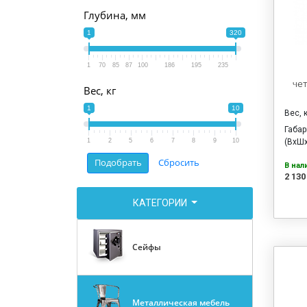
Глубина, мм
1
320
1
70
85
87
100
186
195
235
че
Вес, кг
1
10
Вес, 
Габа
1
2
5
6
7
8
9
10
(ВхШх
В нал
2 130
КАТЕГОРИИ
Сейфы
Металлическая мебель