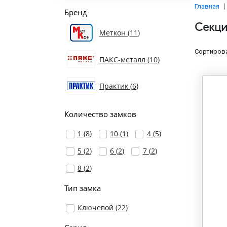
Главная
Бренд
Секци
Меткон (
11
)
Сортирова
ПАКС-металл (
10
)
Практик (
6
)
Количество замков
1 (
8
)
10 (
1
)
4 (
5
)
5 (
2
)
6 (
2
)
7 (
2
)
8 (
2
)
Тип замка
Ключевой (
22
)