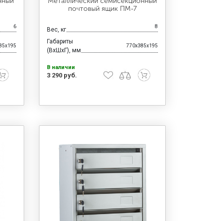
нный
Металлический семисекционный
почтовый ящик ПМ-7
6
8
Вес, кг
Габариты
85x195
770x385x195
(ВхШхГ), мм
В наличии
3 290 руб.