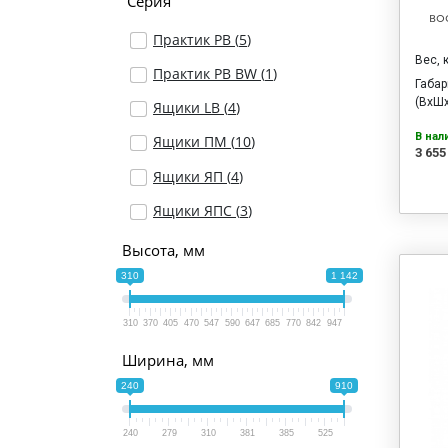
Серия
во
Практик PB (
5
)
Вес, 
Практик PB BW (
1
)
Габа
(ВхШх
Ящики LB (
4
)
В нал
Ящики ПМ (
10
)
3 655
Ящики ЯП (
4
)
Ящики ЯПС (
3
)
Высота, мм
310
1 142
310
370
405
470
547
590
647
685
770
842
947
Ширина, мм
240
910
240
279
310
381
385
525