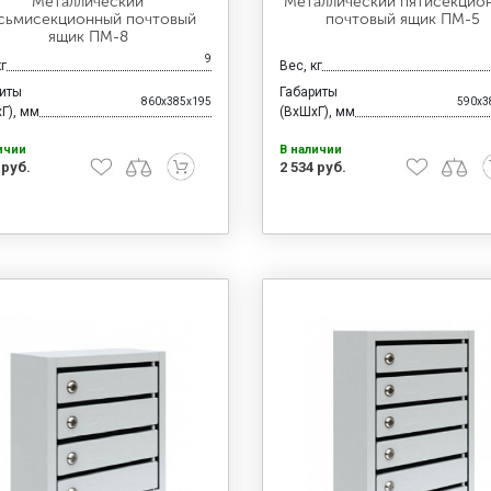
Металлический
Металлический пятисекцио
сьмисекционный почтовый
почтовый ящик ПМ-5
ящик ПМ-8
9
кг
Вес, кг
риты
Габариты
860x385x195
590x3
Г), мм
(ВхШхГ), мм
ичии
В наличии
 руб.
2 534 руб.