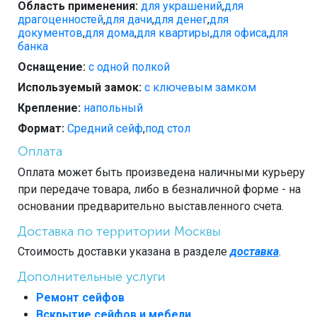
Область применения:
для украшений
,
для
драгоценностей
,
для дачи
,
для денег
,
для
документов
,
для дома
,
для квартиры
,
для офиса
,
для
банка
Оснащение:
с одной полкой
Используемый замок:
с ключевым замком
Крепление:
напольный
Формат:
Средний сейф
,
под стол
Оплата
Оплата может быть произведена наличными курьеру
при передаче товара, либо в безналичной форме - на
основании предварительно выставленного счета.
Доставка по территории Москвы
Стоимость доставки указана в разделе
доставка
.
Дополнительные услуги
Ремонт сейфов
Вскрытие сейфов и мебели