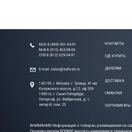
КОНТАКТЫ
МСК:
8 (499) 951-94-91
Моб:
8 (910) 463-58-06
СПб:
8 (812) 629-54-91
ГДЕ КУПИТЬ
ДИЛЕРАМ
E-mail:
sales@safe-str.ru
ДОСТАВКА
142190, г. Москва, г. Троицк, 41 км
Калужского шоссе, д.12, оф.209
ГАРАНТИЯ
198516, г. Санкт-Петербург,
Петергоф, ул. Фабричная, д. 1,
литер И, пом. 25
СЕРТИФИКАТЫ
ВНИМАНИЕ! Информация о товарах, размещенная на сай
Производители ВПРАВЕ вносить изменения в техническ