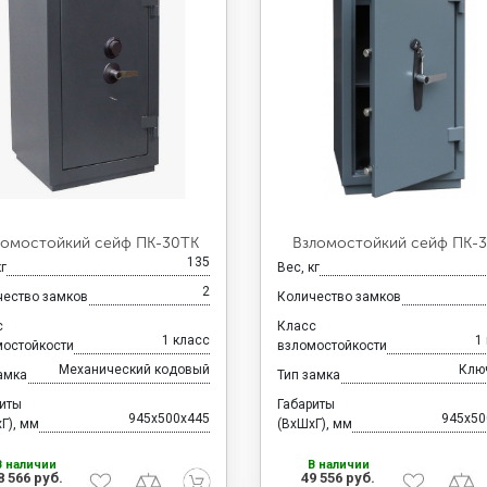
ломостойкий сейф ПК-30ТК
Взломостойкий сейф ПК-
135
кг
Вес, кг
2
чество замков
Количество замков
с
Класс
1 класс
1
мостойкости
взломостойкости
Механический кодовый
Клю
амка
Тип замка
риты
Габариты
945x500x445
945x50
Г), мм
(ВхШхГ), мм
В наличии
В наличии
8 566 руб.
49 556 руб.