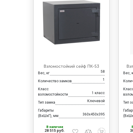
Взломостойкий сейф ПК-53
Вз
58
Вес, кг
Вес, 
1
Количество замков
Коли
Класс
Клас
1 класс
взломостойкости
взло
Ключевой
Тип замка
Тип з
Габариты
Габа
360x450x395
(ВхШхГ), мм
(ВхШх
В наличии
28 515 руб.
3