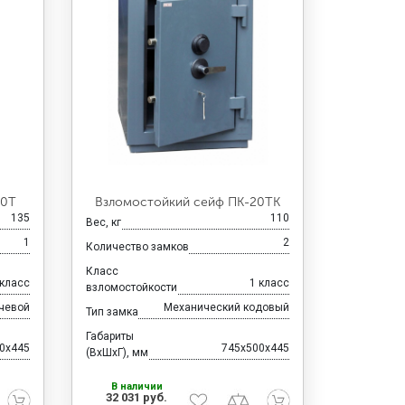
30Т
Взломостойкий сейф ПК-20ТК
135
110
Вес, кг
1
2
Количество замков
Класс
 класс
1 класс
взломостойкости
чевой
Механический кодовый
Тип замка
Габариты
0x445
745x500x445
(ВхШхГ), мм
В наличии
32 031 руб.