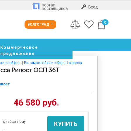
портал
Вход
поставщиков
0
ВОЛГОГРАД
Коммерческое
предложение
кие сейфы
Взломостойкие сейфы 1 класса
асса Рипост ОСП 36Т
ипост
46 580 руб.
к избранному
КУПИТЬ