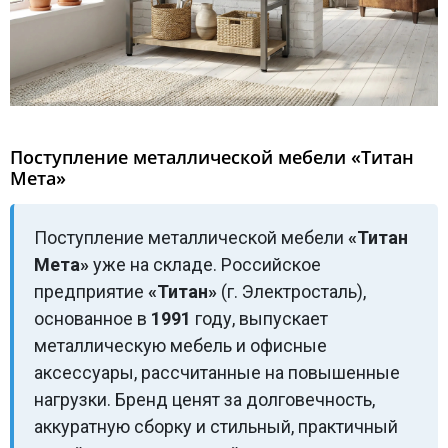
МЕДИЦИНСКАЯ МЕБЕЛЬ
СИСТЕМЫ ХРАНЕНИЯ
ОФИСНАЯ МЕБЕЛЬ
Поступление металлической мебели «Титан
Мета»
МЕБЕЛЬ ДЛЯ ДОМА
Поступление металлической мебели
«Титан
Мета»
уже на складе. Российское
предприятие
«Титан»
(г. Электросталь),
МЕБЕЛЬ ДЛЯ СТОЛОВЫХ
основанное в
1991
году, выпускает
металлическую мебель и офисные
СТАЛЬНЫЕ ДВЕРИ
аксессуары, рассчитанные на повышенные
нагрузки. Бренд ценят за долговечность,
аккуратную сборку и стильный, практичный