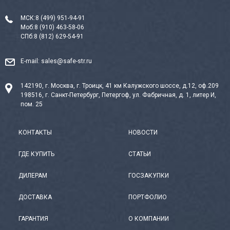
МСК:
8 (499) 951-94-91
Моб:
8 (910) 463-58-06
СПб:
8 (812) 629-54-91
E-mail:
sales@safe-str.ru
142190, г. Москва, г. Троицк, 41 км Калужского шоссе, д.12, оф.209
198516, г. Санкт-Петербург, Петергоф, ул. Фабричная, д. 1, литер И,
пом. 25
КОНТАКТЫ
НОВОСТИ
ГДЕ КУПИТЬ
СТАТЬИ
ДИЛЕРАМ
ГОСЗАКУПКИ
ДОСТАВКА
ПОРТФОЛИО
ГАРАНТИЯ
О КОМПАНИИ