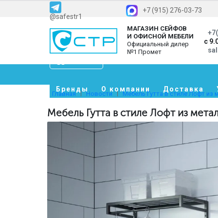
+7 (915) 276-03-73
@safestr1
МАГАЗИН СЕЙФОВ
+7(
И ОФИСНОЙ МЕБЕЛИ
с 9.
Официальный дилер
sa
№1 Промет
Каталог
Бренды
О компании
Доставка
Главная
Новости
Мебель Гутта в стиле Лофт из 
Мебель Гутта в стиле Лофт из мета