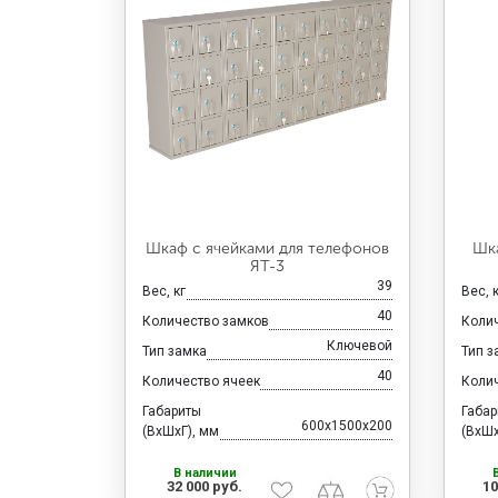
Шкаф с ячейками для телефонов
Шк
ЯТ-3
39
Вес, кг
Вес, 
40
Количество замков
Коли
Ключевой
Тип замка
Тип з
40
Количество ячеек
Коли
Габариты
Габа
600x1500x200
(ВхШхГ), мм
(ВхШх
В наличии
32 000 руб.
10