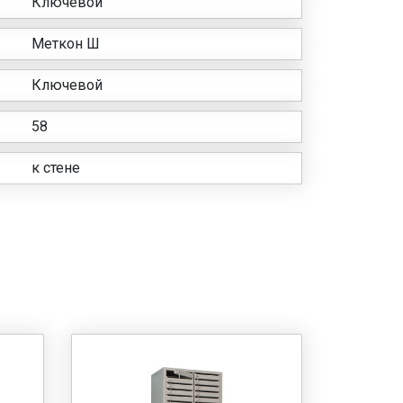
Ключевой
Меткон Ш
Ключевой
58
к стене