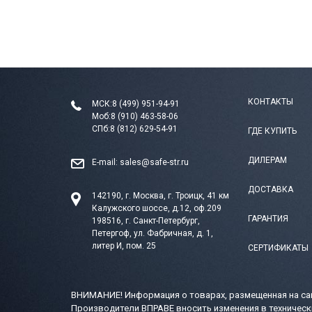
КОНТАКТЫ
МСК:
8 (499) 951-94-91
Моб:
8 (910) 463-58-06
СПб:
8 (812) 629-54-91
ГДЕ КУПИТЬ
ДИЛЕРАМ
E-mail:
sales@safe-str.ru
ДОСТАВКА
142190, г. Москва, г. Троицк, 41 км
Калужского шоссе, д.12, оф.209
ГАРАНТИЯ
198516, г. Санкт-Петербург,
Петергоф, ул. Фабричная, д. 1,
литер И, пом. 25
СЕРТИФИКАТЫ
ВНИМАНИЕ! Информация о товарах, размещенная на сай
Производители ВПРАВЕ вносить изменения в техническ