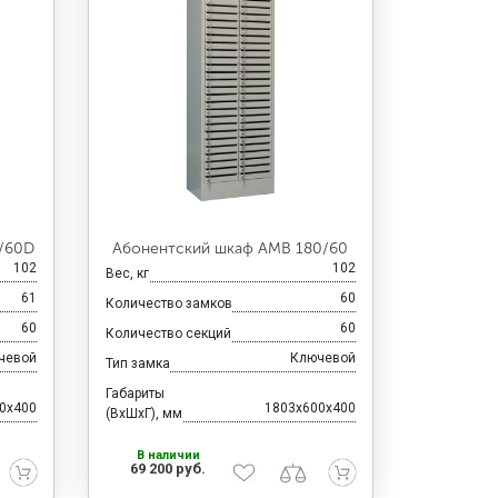
/60D
Абонентский шкаф AMB 180/60
102
102
Вес, кг
61
60
Количество замков
60
60
Количество секций
чевой
Ключевой
Тип замка
Габариты
0x400
1803x600x400
(ВхШхГ), мм
В наличии
69 200 руб.