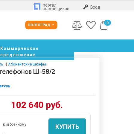
портал
Вход
поставщиков
0
ВОЛГОГРАД
Коммерческое
предложение
ль
Абонентские шкафы
 телефонов Ш-58/2
еткон
102 640 руб.
к избранному
КУПИТЬ