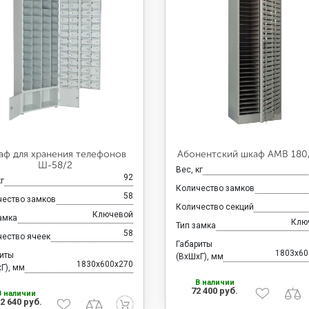
аф для хранения телефонов
Абонентский шкаф AMB 180
Ш-58/2
Вес, кг
92
кг
Количество замков
58
чество замков
Количество секций
Ключевой
амка
Клю
Тип замка
58
чество ячеек
Габариты
1803x60
риты
(ВхШхГ), мм
1830x600x270
Г), мм
В наличии
72 400 руб.
В наличии
2 640 руб.